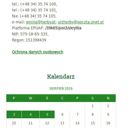
tel.: (+48 34) 35 74 100,
tel.: (+48 34) 35 74 101,
fax: (+48 34) 35 74 105,
e-mail:
gmina@herby.pl
;
urzherby@poczta.onet.pl
Platforma EPUAP:
/39k65ipxx3/skrytka
NIP: 575-18-65-335,
Regon: 151398439
Ochrona danych osobowych
Kalendarz
SIERPIEŃ 2026
P
W
Ś
C
P
S
N
1
2
3
4
5
6
7
8
9
10
11
12
13
14
15
16