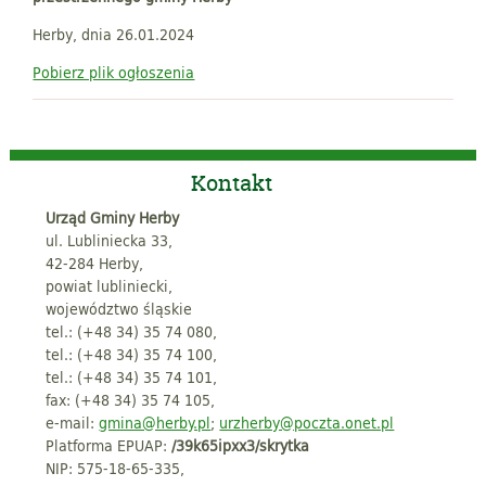
Herby, dnia 26.01.2024
Pobierz plik ogłoszenia
Kontakt
Urząd Gminy Herby
ul. Lubliniecka 33,
42-284 Herby,
powiat lubliniecki,
województwo śląskie
tel.: (+48 34) 35 74 080,
tel.: (+48 34) 35 74 100,
tel.: (+48 34) 35 74 101,
fax: (+48 34) 35 74 105,
e-mail:
gmina@herby.pl
;
urzherby@poczta.onet.pl
Platforma EPUAP:
/39k65ipxx3/skrytka
NIP: 575-18-65-335,