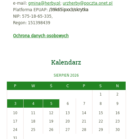
e-mail:
gmina@herby.pl
;
urzherby@poczta.onet.pl
Platforma EPUAP:
/39k65ipxx3/skrytka
NIP: 575-18-65-335,
Regon: 151398439
Ochrona danych osobowych
Kalendarz
SIERPIEŃ 2026
P
W
Ś
C
P
S
N
1
2
3
4
5
6
7
8
9
10
11
12
13
14
15
16
17
18
19
20
21
22
23
24
25
26
27
28
29
30
31