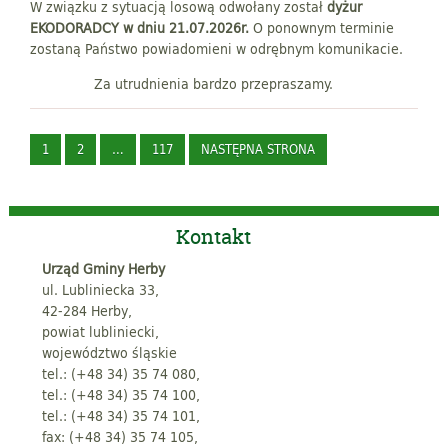
W związku z sytuacją losową odwołany został
dyżur
EKODORADCY w dniu 21.07.2026r.
O ponownym terminie
zostaną Państwo powiadomieni w odrębnym komunikacie.
Za utrudnienia bardzo przepraszamy.
1
2
…
117
NASTĘPNA STRONA
Kontakt
Urząd Gminy Herby
ul. Lubliniecka 33,
42-284 Herby,
powiat lubliniecki,
województwo śląskie
tel.: (+48 34) 35 74 080,
tel.: (+48 34) 35 74 100,
tel.: (+48 34) 35 74 101,
fax: (+48 34) 35 74 105,