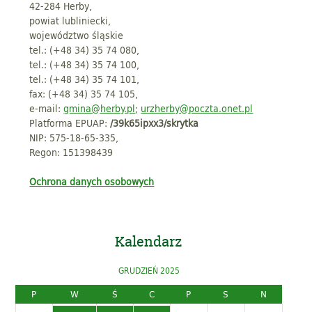
42-284 Herby,
powiat lubliniecki,
województwo śląskie
tel.: (+48 34) 35 74 080,
tel.: (+48 34) 35 74 100,
tel.: (+48 34) 35 74 101,
fax: (+48 34) 35 74 105,
e-mail:
gmina@herby.pl
;
urzherby@poczta.onet.pl
Platforma EPUAP:
/39k65ipxx3/skrytka
NIP: 575-18-65-335,
Regon: 151398439
Ochrona danych osobowych
Kalendarz
GRUDZIEŃ 2025
P
W
Ś
C
P
S
N