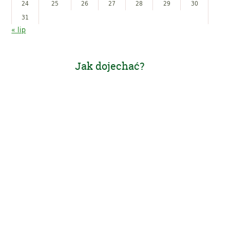
24
25
26
27
28
29
30
31
« lip
Jak dojechać?