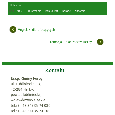
Rolnictwo
Tagi:
ARiMR
,
informacja
,
komunikat
,
pomoc
,
wsparcie
Angielski dla pracujących
Promocja – plac zabaw Herby
Kontakt
Urząd Gminy Herby
ul. Lubliniecka 33,
42-284 Herby,
powiat lubliniecki,
województwo śląskie
tel.: (+48 34) 35 74 080,
tel.: (+48 34) 35 74 100,