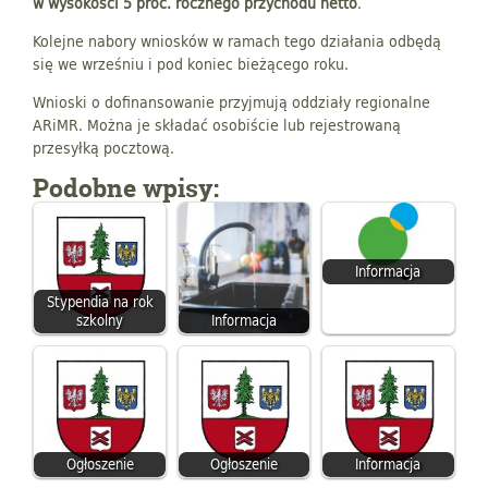
w wysokości 5 proc. rocznego przychodu netto
.
Kolejne nabory wniosków w ramach tego działania odbędą
się we wrześniu i pod koniec bieżącego roku.
Wnioski o dofinansowanie przyjmują oddziały regionalne
ARiMR. Można je składać osobiście lub rejestrowaną
przesyłką pocztową.
Podobne wpisy:
Informacja
Stypendia na rok
szkolny
Informacja
Ogłoszenie
Ogłoszenie
Informacja