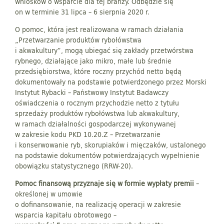
wniosków o wsparcie dla tej branży. Odbędzie się
on w terminie 31 lipca – 6 sierpnia 2020 r.
O pomoc, która jest realizowana w ramach działania
„Przetwarzanie produktów rybołówstwa
i akwakultury”, mogą ubiegać się zakłady przetwórstwa
rybnego, działające jako mikro, małe lub średnie
przedsiębiorstwa, które roczny przychód netto będą
dokumentowały na podstawie potwierdzonego przez Morski
Instytut Rybacki – Państwowy Instytut Badawczy
oświadczenia o rocznym przychodzie netto z tytułu
sprzedaży produktów rybołówstwa lub akwakultury,
w ramach działalności gospodarczej wykonywanej
w zakresie kodu PKD 10.20.Z – Przetwarzanie
i konserwowanie ryb, skorupiaków i mięczaków, ustalonego
na podstawie dokumentów potwierdzających wypełnienie
obowiązku statystycznego (RRW-20).
Pomoc finansową przyznaje się w formie wypłaty premii
–
określonej w umowie
o dofinansowanie, na realizację operacji w zakresie
wsparcia kapitału obrotowego –