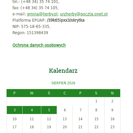
tel.: (+48 34) 35 74 101,
fax: (+48 34) 35 74 105,
e-mail:
gmina@herby.pl
;
urzherby@poczta.onet.pl
Platforma EPUAP:
/39k65ipxx3/skrytka
NIP: 575-18-65-335,
Regon: 151398439
Ochrona danych osobowych
Kalendarz
SIERPIEŃ 2026
P
W
Ś
C
P
S
N
1
2
3
4
5
6
7
8
9
10
11
12
13
14
15
16
17
18
19
20
21
22
23