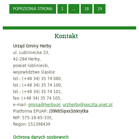
POPRZEDNIA STRONA
1
…
18
19
Kontakt
Urząd Gminy Herby
ul. Lubliniecka 33,
42-284 Herby,
powiat lubliniecki,
województwo śląskie
tel.: (+48 34) 35 74 080,
tel.: (+48 34) 35 74 100,
tel.: (+48 34) 35 74 101,
fax: (+48 34) 35 74 105,
e-mail:
gmina@herby.pl
;
urzherby@poczta.onet.pl
Platforma EPUAP:
/39k65ipxx3/skrytka
NIP: 575-18-65-335,
Regon: 151398439
Ochrona danych osobowych