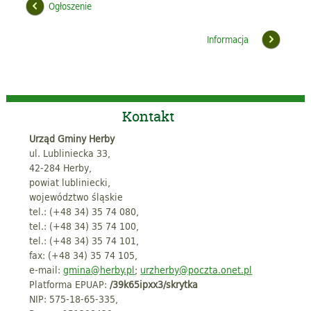
Ogłoszenie
Informacja
Kontakt
Urząd Gminy Herby
ul. Lubliniecka 33,
42-284 Herby,
powiat lubliniecki,
województwo śląskie
tel.: (+48 34) 35 74 080,
tel.: (+48 34) 35 74 100,
tel.: (+48 34) 35 74 101,
fax: (+48 34) 35 74 105,
e-mail:
gmina@herby.pl
;
urzherby@poczta.onet.pl
Platforma EPUAP:
/39k65ipxx3/skrytka
NIP: 575-18-65-335,