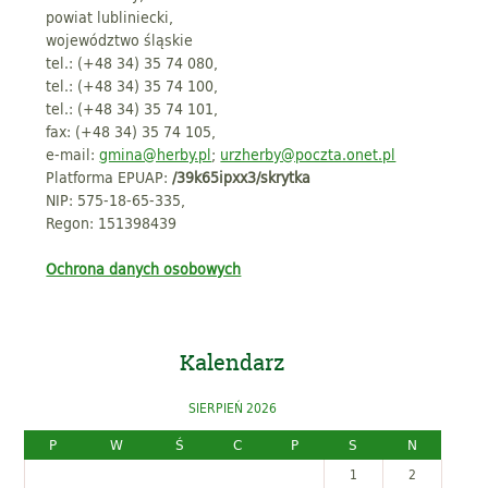
powiat lubliniecki,
województwo śląskie
tel.: (+48 34) 35 74 080,
tel.: (+48 34) 35 74 100,
tel.: (+48 34) 35 74 101,
fax: (+48 34) 35 74 105,
e-mail:
gmina@herby.pl
;
urzherby@poczta.onet.pl
Platforma EPUAP:
/39k65ipxx3/skrytka
NIP: 575-18-65-335,
Regon: 151398439
Ochrona danych osobowych
Kalendarz
SIERPIEŃ 2026
P
W
Ś
C
P
S
N
1
2