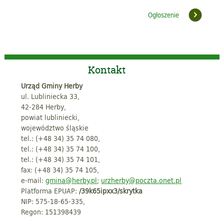
Ogłoszenie
Kontakt
Urząd Gminy Herby
ul. Lubliniecka 33,
42-284 Herby,
powiat lubliniecki,
województwo śląskie
tel.: (+48 34) 35 74 080,
tel.: (+48 34) 35 74 100,
tel.: (+48 34) 35 74 101,
fax: (+48 34) 35 74 105,
e-mail:
gmina@herby.pl
;
urzherby@poczta.onet.pl
Platforma EPUAP:
/39k65ipxx3/skrytka
NIP: 575-18-65-335,
Regon: 151398439