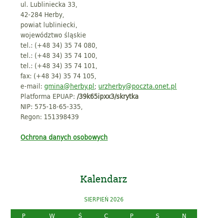
ul. Lubliniecka 33,
42-284 Herby,
powiat lubliniecki,
województwo śląskie
tel.: (+48 34) 35 74 080,
tel.: (+48 34) 35 74 100,
tel.: (+48 34) 35 74 101,
fax: (+48 34) 35 74 105,
e-mail:
gmina@herby.pl
;
urzherby@poczta.onet.pl
Platforma EPUAP:
/39k65ipxx3/skrytka
NIP: 575-18-65-335,
Regon: 151398439
Ochrona danych osobowych
Kalendarz
SIERPIEŃ 2026
P
W
Ś
C
P
S
N