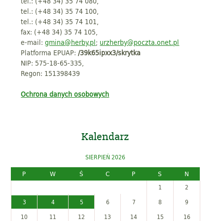
tel.: (+48 34) 35 74 080,
tel.: (+48 34) 35 74 100,
tel.: (+48 34) 35 74 101,
fax: (+48 34) 35 74 105,
e-mail:
gmina@herby.pl
;
urzherby@poczta.onet.pl
Platforma EPUAP:
/39k65ipxx3/skrytka
NIP: 575-18-65-335,
Regon: 151398439
Ochrona danych osobowych
Kalendarz
SIERPIEŃ 2026
P
W
Ś
C
P
S
N
1
2
3
4
5
6
7
8
9
10
11
12
13
14
15
16