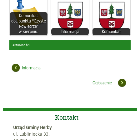
Komunikat
dot.punktu "Czyste
Powietrze"
w sierpniu.
Informacja
Komunikat
Aktualności
Informacja
Ogłoszenie
Kontakt
Urząd Gminy Herby
ul. Lubliniecka 33,