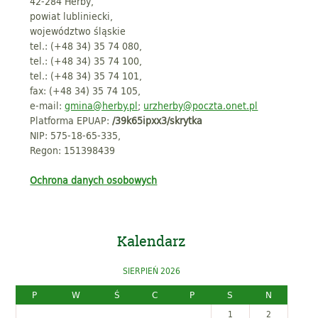
42-284 Herby,
powiat lubliniecki,
województwo śląskie
tel.: (+48 34) 35 74 080,
tel.: (+48 34) 35 74 100,
tel.: (+48 34) 35 74 101,
fax: (+48 34) 35 74 105,
e-mail:
gmina@herby.pl
;
urzherby@poczta.onet.pl
Platforma EPUAP:
/39k65ipxx3/skrytka
NIP: 575-18-65-335,
Regon: 151398439
Ochrona danych osobowych
Kalendarz
SIERPIEŃ 2026
P
W
Ś
C
P
S
N
1
2