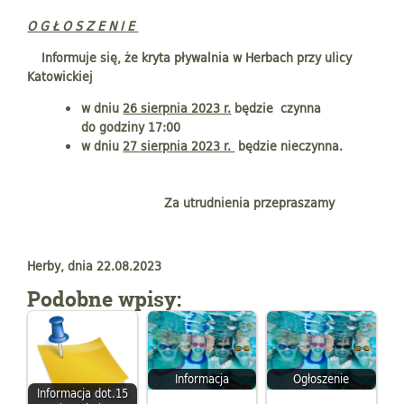
O G Ł O S Z E N I E
Informuje się, że kryta pływalnia w Herbach przy ulicy
Katowickiej
w
dniu
26 sierpnia 2023 r.
będzie czynna
do godziny 17:00
w dniu
27 sierpnia 2023 r.
będzie nieczynna.
Za utrudnienia przepraszamy
Herby, dnia 22.08.2023
Podobne wpisy:
Informacja
Ogłoszenie
Informacja dot.15