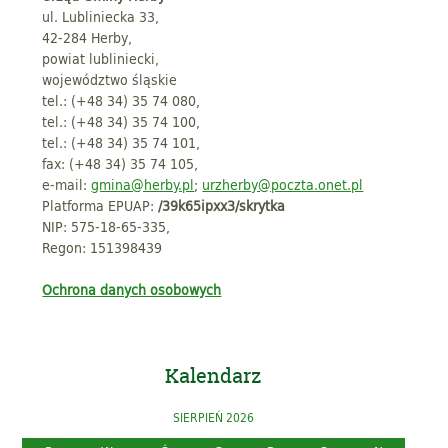
ul. Lubliniecka 33,
42-284 Herby,
powiat lubliniecki,
województwo śląskie
tel.: (+48 34) 35 74 080,
tel.: (+48 34) 35 74 100,
tel.: (+48 34) 35 74 101,
fax: (+48 34) 35 74 105,
e-mail:
gmina@herby.pl
;
urzherby@poczta.onet.pl
Platforma EPUAP:
/39k65ipxx3/skrytka
NIP: 575-18-65-335,
Regon: 151398439
Ochrona danych osobowych
Kalendarz
SIERPIEŃ 2026