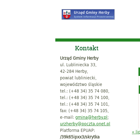
Kontakt
Urząd Gminy Herby
ul. Lubliniecka 33,
42-284 Herby,
powiat lubliniecki,
województwo śląskie
tel.: (+48 34) 35 74 080,
tel.: (+48 34) 35 74 100,
tel.: (+48 34) 35 74 101,
fax: (+48 34) 35 74 105,
e-mail:
gmina@herby.pl
;
urzherby@poczta.onet.pl
Platforma EPUAP:
« li
/39k65ipxx3/skrytka