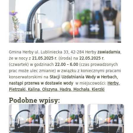
Gmina Herby ul. Lubliniecka 33, 42-284 Herby
zawiadamia
,
że w nocy z
21.05.2025 r
. (środa) na
22.05.2025 r
.
(czwartek) w godzinach
22.00 – 6.00
(czas prowadzonych
prac może ulec zmianie) w związku z koniecznymi pracami
konserwatorskimi na
Stacji Uzdatniania Wody w Herbach,
na
stąpi przerwa w dostawie wody
w miejscowości:
Herby,
Pietrzaki, Kalina, Olszyna, Hadra, Mochała, Kierzki
Podobne wpisy: