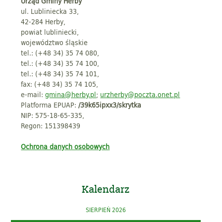
Urząd Gminy Herby
ul. Lubliniecka 33,
42-284 Herby,
powiat lubliniecki,
województwo śląskie
tel.: (+48 34) 35 74 080,
tel.: (+48 34) 35 74 100,
tel.: (+48 34) 35 74 101,
fax: (+48 34) 35 74 105,
e-mail:
gmina@herby.pl
;
urzherby@poczta.onet.pl
Platforma EPUAP:
/39k65ipxx3/skrytka
NIP: 575-18-65-335,
Regon: 151398439
Ochrona danych osobowych
Kalendarz
SIERPIEŃ 2026