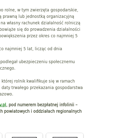
o rolne, w tym zwierzęta gospodarskie,
bą prawną lub jednostką organizacyjną
na własny rachunek działalność rolniczą
zobowiąże się do prowadzenia działalności
powiększenia przez okres co najmniej 5
co najmniej 5 lat, licząc od dnia
e podlegał ubezpieczeniu społecznemu
ecznego.
której rolnik kwalifikuje się w ramach
d daty trwałego przekazania gospodarstwa
razowo.
.pl
,
pod numerem bezpłatnej infolinii –
ch powiatowych i oddziałach regionalnych