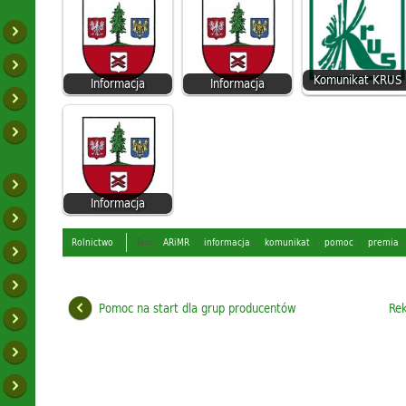
Komunikat KRUS
Informacja
Informacja
Informacja
Rolnictwo
Tagi:
ARiMR
,
informacja
,
komunikat
,
pomoc
,
premia
Pomoc na start dla grup producentów
Rek