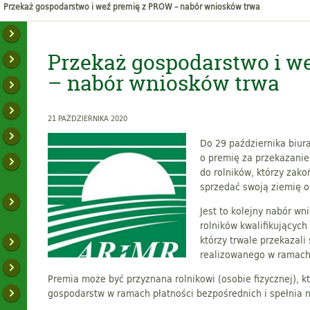
Przekaż gospodarstwo i weź premię z PROW – nabór wniosków trwa
Przekaż gospodarstwo i w
– nabór wniosków trwa
21 PAŹDZIERNIKA 2020
Do 29 października biur
o premię za przekazanie
do rolników, którzy zako
sprzedać swoją ziemię o
Jest to kolejny nabór wn
rolników kwalifikującyc
którzy trwale przekazal
realizowanego w ramac
Premia może być przyznana rolnikowi (osobie fizycznej), k
gospodarstw w ramach płatności bezpośrednich i spełnia 