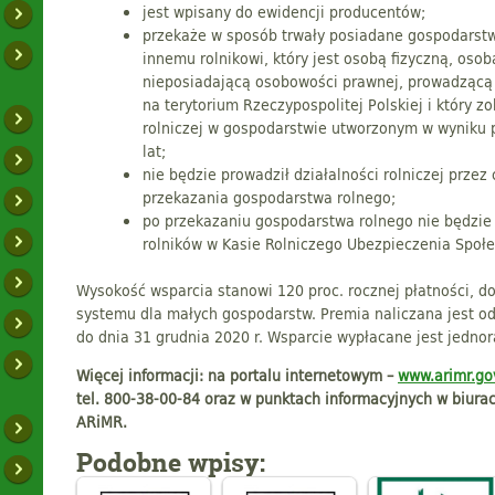
jest wpisany do ewidencji producentów;
przekaże w sposób trwały posiadane gospodarstw
innemu rolnikowi, który jest osobą fizyczną, oso
nieposiadającą osobowości prawnej, prowadzącą 
na terytorium Rzeczypospolitej Polskiej i który 
rolniczej w gospodarstwie utworzonym w wyniku 
lat;
nie będzie prowadził działalności rolniczej przez 
przekazania gospodarstwa rolnego;
po przekazaniu gospodarstwa rolnego nie będzi
rolników w Kasie Rolniczego Ubezpieczenia Społ
Wysokość wsparcia stanowi 120 proc. rocznej płatności, do 
systemu dla małych gospodarstw. Premia naliczana jest o
do dnia 31 grudnia 2020 r. Wsparcie wypłacane jest jedno
Więcej informacji: na portalu internetowym –
www.arimr.gov
tel. 800-38-00-84 oraz w punktach informacyjnych w biura
ARiMR.
Podobne wpisy: