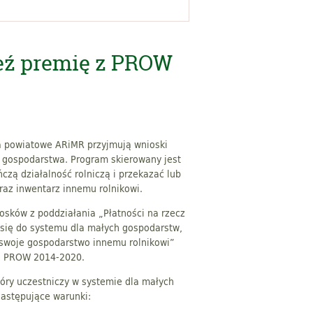
eź premię z PROW
a powiatowe ARiMR przyjmują wnioski
 gospodarstwa. Program skierowany jest
ńczą działalność rolniczą i przekazać lub
raz inwentarz innemu rolnikowi.
iosków z poddziałania „Płatności na rzecz
h się do systemu dla małych gospodarstw,
i swoje gospodarstwo innemu rolnikowi”
h PROW 2014-2020.
tóry uczestniczy w systemie dla małych
następujące warunki: