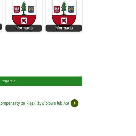
Informacja
Informacja
,
wsparcie
ompensaty za klęski żywiołowe lub ASF