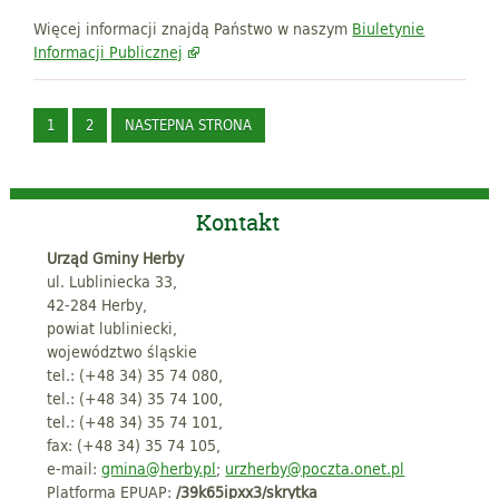
Więcej informacji znajdą Państwo w naszym
Biuletynie
Informacji Publicznej
1
2
NASTEPNA STRONA
Kontakt
Urząd Gminy Herby
ul. Lubliniecka 33,
42-284 Herby,
powiat lubliniecki,
województwo śląskie
tel.: (+48 34) 35 74 080,
tel.: (+48 34) 35 74 100,
tel.: (+48 34) 35 74 101,
fax: (+48 34) 35 74 105,
e-mail:
gmina@herby.pl
;
urzherby@poczta.onet.pl
Platforma EPUAP:
/39k65ipxx3/skrytka