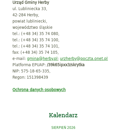
Urząd Gminy Herby
ul. Lubliniecka 33,
42-284 Herby,
powiat lubliniecki,
województwo śląskie
tel.: (+48 34) 35 74 080,
tel.: (+48 34) 35 74 100,
tel.: (+48 34) 35 74 101,
fax: (+48 34) 35 74 105,
e-mail:
gmina@herby.pl
;
urzherby@poczta.onet.pl
Platforma EPUAP:
/39k65ipxx3/skrytka
NIP: 575-18-65-335,
Regon: 151398439
Ochrona danych osobowych
Kalendarz
SIERPIEŃ 2026