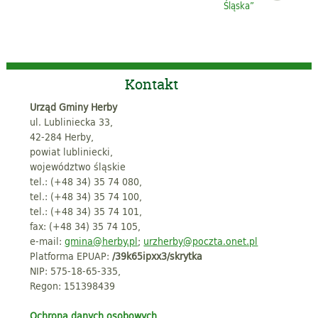
Śląska”
Kontakt
Urząd Gminy Herby
ul. Lubliniecka 33,
42-284 Herby,
powiat lubliniecki,
województwo śląskie
tel.: (+48 34) 35 74 080,
tel.: (+48 34) 35 74 100,
tel.: (+48 34) 35 74 101,
fax: (+48 34) 35 74 105,
e-mail:
gmina@herby.pl
;
urzherby@poczta.onet.pl
Platforma EPUAP:
/39k65ipxx3/skrytka
NIP: 575-18-65-335,
Regon: 151398439
Ochrona danych osobowych