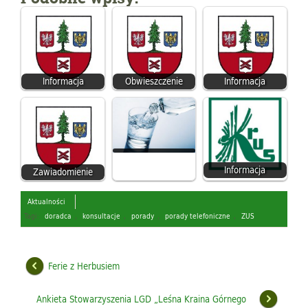
Informacja
Obwieszczenie
Informacja
Informacja
Zawiadomienie
Aktualności
Tagi:
doradca
,
konsultacje
,
porady
,
porady telefoniczne
,
ZUS
Ferie z Herbusiem
Ankieta Stowarzyszenia LGD „Leśna Kraina Górnego