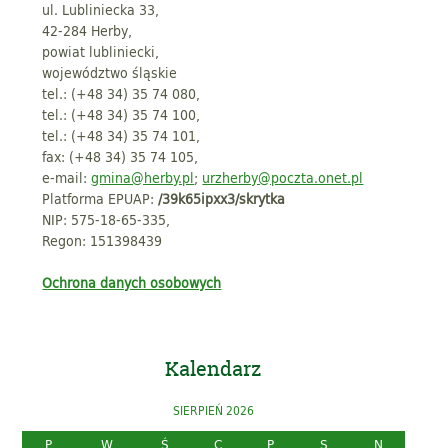
ul. Lubliniecka 33,
42-284 Herby,
powiat lubliniecki,
województwo śląskie
tel.: (+48 34) 35 74 080,
tel.: (+48 34) 35 74 100,
tel.: (+48 34) 35 74 101,
fax: (+48 34) 35 74 105,
e-mail:
gmina@herby.pl
;
urzherby@poczta.onet.pl
Platforma EPUAP:
/39k65ipxx3/skrytka
NIP: 575-18-65-335,
Regon: 151398439
Ochrona danych osobowych
Kalendarz
SIERPIEŃ 2026
P
W
Ś
C
P
S
N