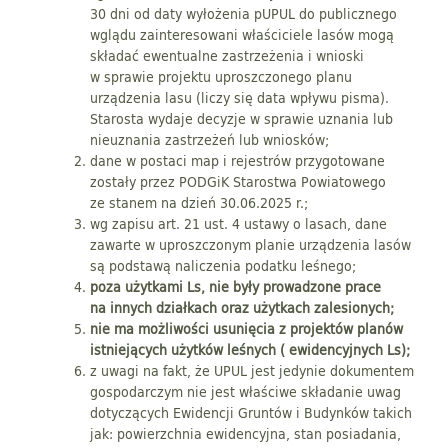
30 dni od daty wyłożenia pUPUL do publicznego
wglądu zainteresowani właściciele lasów mogą
składać ewentualne zastrzeżenia i wnioski
w sprawie projektu uproszczonego planu
urządzenia lasu (liczy się data wpływu pisma).
Starosta wydaje decyzje w sprawie uznania lub
nieuznania zastrzeżeń lub wniosków;
dane w postaci map i rejestrów przygotowane
zostały przez PODGiK Starostwa Powiatowego
ze stanem na dzień 30.06.2025 r.;
wg zapisu art. 21 ust. 4 ustawy o lasach, dane
zawarte w uproszczonym planie urządzenia lasów
są podstawą naliczenia podatku leśnego;
poza użytkami Ls, nie były prowadzone prace
na innych działkach oraz użytkach zalesionych;
nie ma możliwości usunięcia z projektów planów
istniejących użytków leśnych ( ewidencyjnych Ls);
z uwagi na fakt, że UPUL jest jedynie dokumentem
gospodarczym nie jest właściwe składanie uwag
dotyczących Ewidencji Gruntów i Budynków takich
jak: powierzchnia ewidencyjna, stan posiadania,