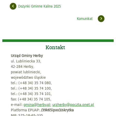
Dożynki Gminne Kalina 2025
Komunikat
Kontakt
Urząd Gminy Herby
ul. Lubliniecka 33,
42-284 Herby,
powiat lubliniecki,
województwo śląskie
tel.: (+48 34) 35 74 080,
tel.: (+48 34) 35 74 100,
tel.: (+48 34) 35 74 101,
fax: (+48 34) 35 74 105,
e-mail:
gmina@herby.pl
;
urzherby@poczta.onet.pl
Platforma EPUAP:
/39k65ipxx3/skrytka
NIP: 575-18-65-335,