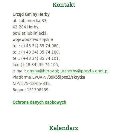
Kontakt
Urząd Gminy Herby
ul. Lubliniecka 33,
42-284 Herby,
powiat lubliniecki,
województwo śląskie
tel.: (+48 34) 35 74 080,
tel.: (+48 34) 35 74 100,
tel.: (+48 34) 35 74 101,
fax: (+48 34) 35 74 105,
e-mail:
gmina@herby.pl
;
urzherby@poczta.onet.pl
Platforma EPUAP:
/39k65ipxx3/skrytka
NIP: 575-18-65-335,
Regon: 151398439
Ochrona danych osobowych
Kalendarz