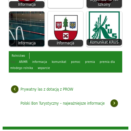
Informacja
szkolny
Komunikat KRUS
Informacja
Informacja
Rolnictwo
Tagi:
ARiMR
,
informacja
,
komunikat
,
pomoc
,
premia
,
premia dla
młodego rolnika
,
wsparcie
Prywatny las z dotacją z PROW
Polski Bon Turystyczny – najważniejsze informacje