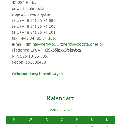
42-284 Herby,
powiat lubliniecki,
województwo śląskie
tel.: (+48 34) 35 74 080,
tel.: (+48 34) 35 74 100,
tel.: (+48 34) 35 74 101,
fax: (+48 34) 35 74 105,
e-mail:
gmina@herby.pl
;
urzherby@poczta.onet.pl
Platforma EPUAP:
/39k65ipxx3/skrytka
NIP: 575-18-65-335,
Regon: 151398439
Ochrona danych osobowych
Kalendarz
MARZEC 2024
P
W
Ś
C
P
S
N