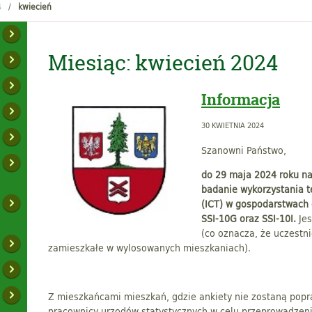
4
kwiecień
Miesiąc:
kwiecień 2024
Informacja
30 KWIETNIA 2024
Szanowni Państwo,
do 29 maja 2024 roku na 
badanie wykorzystania t
(ICT) w gospodarstwach
SSI-10G oraz SSI-10I.
Je
(co oznacza, że uczest
zamieszkałe w wylosowanych mieszkaniach).
Z mieszkańcami mieszkań, gdzie ankiety nie zostaną popr
pracownicy urzędów statystycznych w celu przeprowadzen