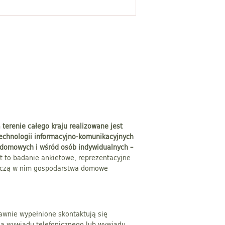
terenie całego kraju realizowane jest
echnologii informacyjno-komunikacyjnych
 domowych i wśród osób indywidualnych –
st to badanie ankietowe, reprezentacyjne
niczą w nim gospodarstwa domowe
awnie wypełnione skontaktują się
ia wywiadu telefonicznego lub wywiadu