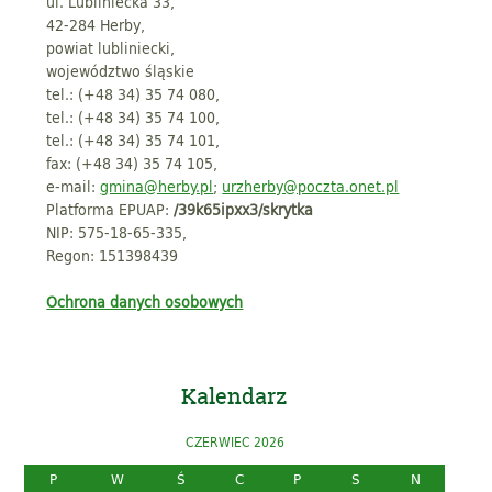
ul. Lubliniecka 33,
42-284 Herby,
powiat lubliniecki,
województwo śląskie
tel.: (+48 34) 35 74 080,
tel.: (+48 34) 35 74 100,
tel.: (+48 34) 35 74 101,
fax: (+48 34) 35 74 105,
e-mail:
gmina@herby.pl
;
urzherby@poczta.onet.pl
Platforma EPUAP:
/39k65ipxx3/skrytka
NIP: 575-18-65-335,
Regon: 151398439
Ochrona danych osobowych
Kalendarz
CZERWIEC 2026
P
W
Ś
C
P
S
N