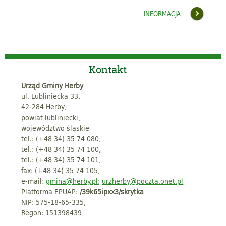
INFORMACJA
Kontakt
Urząd Gminy Herby
ul. Lubliniecka 33,
42-284 Herby,
powiat lubliniecki,
województwo śląskie
tel.: (+48 34) 35 74 080,
tel.: (+48 34) 35 74 100,
tel.: (+48 34) 35 74 101,
fax: (+48 34) 35 74 105,
e-mail:
gmina@herby.pl
;
urzherby@poczta.onet.pl
Platforma EPUAP:
/39k65ipxx3/skrytka
NIP: 575-18-65-335,
Regon: 151398439