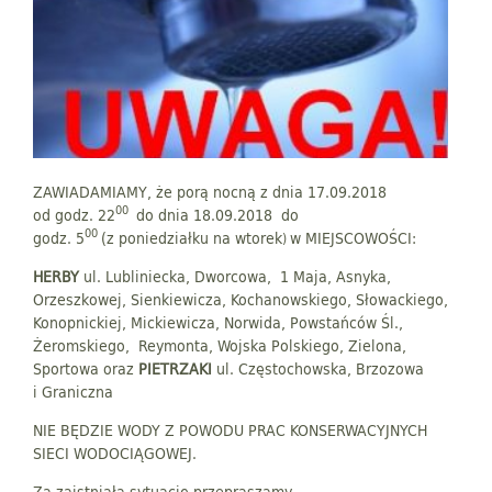
ZAWIADAMIAMY, że porą nocną z dnia 17.09.2018
00
od godz. 22
do dnia 18.09.2018 do
00
godz. 5
(z poniedziałku na wtorek
w MIEJSCOWOŚCI:
)
HERBY
ul. Lubliniecka, Dworcowa, 1 Maja, Asnyka,
Orzeszkowej, Sienkiewicza, Kochanowskiego, Słowackiego,
Konopnickiej, Mickiewicza, Norwida, Powstańców Śl.,
Żeromskiego, Reymonta, Wojska Polskiego, Zielona,
Sportowa oraz
PIETRZAKI
ul. Częstochowska, Brzozowa
i Graniczna
NIE BĘDZIE WODY Z POWODU PRAC KONSERWACYJNYCH
SIECI WODOCIĄGOWEJ.
Za zaistniałą sytuację przepraszamy.