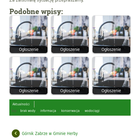
Podobne wpisy:
Ogłoszenie
Ogłoszenie
Ogłoszenie
Ogłoszenie
Ogłoszenie
Ogłoszenie
Aktualności
Tagi:
brak wody
,
informacja
,
konserwacja
,
wodociągi
Górnik Zabrze w Gminie Herby