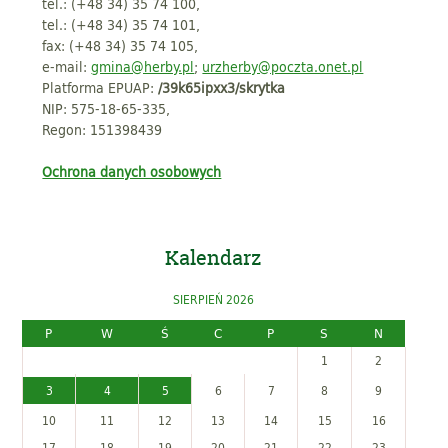
tel.: (+48 34) 35 74 100,
tel.: (+48 34) 35 74 101,
fax: (+48 34) 35 74 105,
e-mail:
gmina@herby.pl
;
urzherby@poczta.onet.pl
Platforma EPUAP:
/39k65ipxx3/skrytka
NIP: 575-18-65-335,
Regon: 151398439
Ochrona danych osobowych
Kalendarz
SIERPIEŃ 2026
P
W
Ś
C
P
S
N
1
2
3
4
5
6
7
8
9
10
11
12
13
14
15
16
17
18
19
20
21
22
23