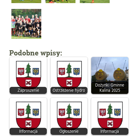
Podobne wpisy:
Dożynki Gminne
Zaproszenie
Ostrzeżenie hydro
Kalina 2025
Informacja
Ogłoszenie
Informacja