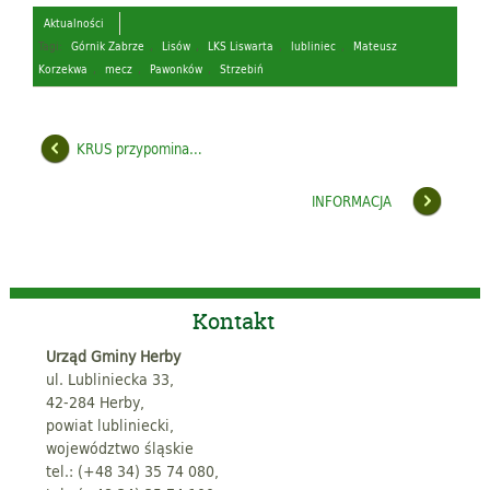
Aktualności
Tagi:
Górnik Zabrze
,
Lisów
,
LKS Liswarta
,
lubliniec
,
Mateusz
Korzekwa
,
mecz
,
Pawonków
,
Strzebiń
KRUS przypomina…
INFORMACJA
Kontakt
Urząd Gminy Herby
ul. Lubliniecka 33,
42-284 Herby,
powiat lubliniecki,
województwo śląskie
tel.: (+48 34) 35 74 080,