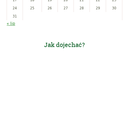
24
25
26
27
28
29
30
31
« lip
Jak dojechać?