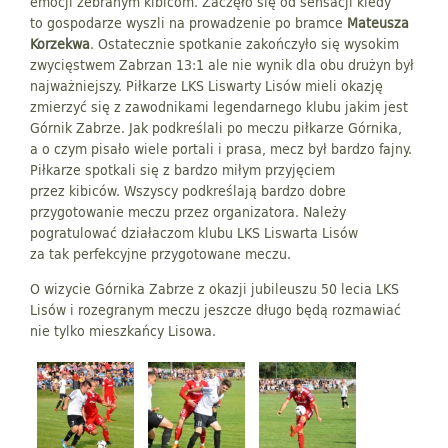
emocji zebranym kibicom. Zaczęło się od sensacji kiedy
to gospodarze wyszli na prowadzenie po bramce
Mateusza
Korzekwa
. Ostatecznie spotkanie zakończyło się wysokim
zwycięstwem Zabrzan 13:1 ale nie wynik dla obu drużyn był
najważniejszy. Piłkarze LKS Liswarty Lisów mieli okazję
zmierzyć się z zawodnikami legendarnego klubu jakim jest
Górnik Zabrze. Jak podkreślali po meczu piłkarze Górnika,
a o czym pisało wiele portali i prasa, mecz był bardzo fajny.
Piłkarze spotkali się z bardzo miłym przyjęciem
przez kibiców. Wszyscy podkreślają bardzo dobre
przygotowanie meczu przez organizatora. Należy
pogratulować działaczom klubu LKS Liswarta Lisów
za tak perfekcyjne przygotowane meczu.
O wizycie Górnika Zabrze z okazji jubileuszu 50 lecia LKS
Lisów i rozegranym meczu jeszcze długo będą rozmawiać
nie tylko mieszkańcy Lisowa.