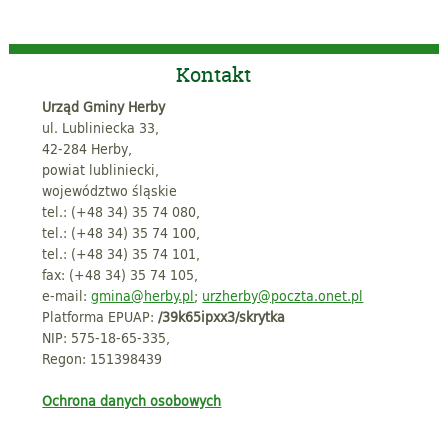
Kontakt
Urząd Gminy Herby
ul. Lubliniecka 33,
42-284 Herby,
powiat lubliniecki,
województwo śląskie
tel.: (+48 34) 35 74 080,
tel.: (+48 34) 35 74 100,
tel.: (+48 34) 35 74 101,
fax: (+48 34) 35 74 105,
e-mail:
gmina@herby.pl
;
urzherby@poczta.onet.pl
Platforma EPUAP:
/39k65ipxx3/skrytka
NIP: 575-18-65-335,
Regon: 151398439
Ochrona danych osobowych