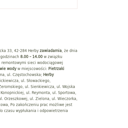
ecka 33, 42-284 Herby
zawiadamia
, że dnia
w godzinach
8.00 – 14.00
w związku
 remontowymi sieci wodociągowej
awie wody
w miejscowości:
Pietrzaki
zna, ul. Częstochowska;
Herby
ickiewicza, ul. Słowackiego,
Żeromskiego, ul. Sienkiewicza, ul. Wojska
. Konopnickiej, ul. Reymonta, ul. Sportowa,
ul. Orzeszkowej, ul. Zielona, ul. Wieczorka,
rcowa, Po zakończeniu prac możliwe jest
do czasu wypłukania i odpowietrzenia