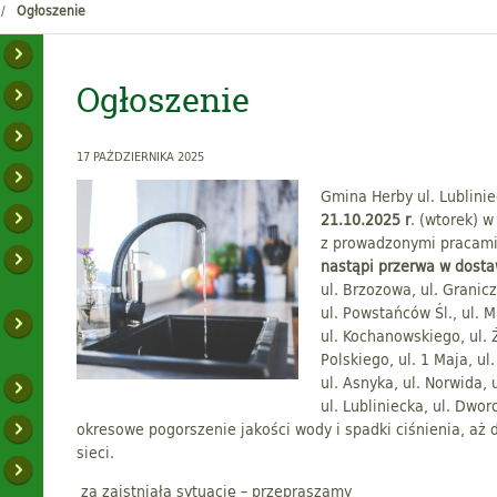
Ogłoszenie
Ogłoszenie
17 PAŹDZIERNIKA 2025
Gmina Herby ul. Lublini
21.10.2025 r
. (wtorek) 
z prowadzonymi pracami
nastąpi przerwa w dost
ul. Brzozowa, ul. Granic
ul. Powstańców Śl., ul. M
ul. Kochanowskiego, ul. 
Polskiego, ul. 1 Maja, ul
ul. Asnyka, ul. Norwida, 
ul. Lubliniecka, ul. Dwo
okresowe pogorszenie jakości wody i spadki ciśnienia, aż 
sieci.
za zaistniałą sytuację – przepraszamy