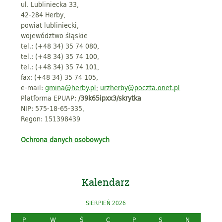
ul. Lubliniecka 33,
42-284 Herby,
powiat lubliniecki,
województwo śląskie
tel.: (+48 34) 35 74 080,
tel.: (+48 34) 35 74 100,
tel.: (+48 34) 35 74 101,
fax: (+48 34) 35 74 105,
e-mail:
gmina@herby.pl
;
urzherby@poczta.onet.pl
Platforma EPUAP:
/39k65ipxx3/skrytka
NIP: 575-18-65-335,
Regon: 151398439
Ochrona danych osobowych
Kalendarz
SIERPIEŃ 2026
P
W
Ś
C
P
S
N