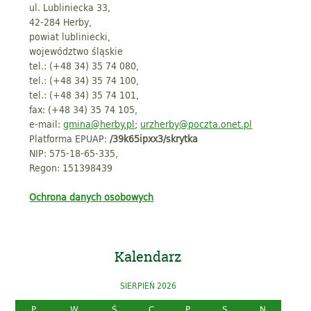
ul. Lubliniecka 33,
42-284 Herby,
powiat lubliniecki,
województwo śląskie
tel.: (+48 34) 35 74 080,
tel.: (+48 34) 35 74 100,
tel.: (+48 34) 35 74 101,
fax: (+48 34) 35 74 105,
e-mail:
gmina@herby.pl
;
urzherby@poczta.onet.pl
Platforma EPUAP:
/39k65ipxx3/skrytka
NIP: 575-18-65-335,
Regon: 151398439
Ochrona danych osobowych
Kalendarz
SIERPIEŃ 2026
P
W
Ś
C
P
S
N