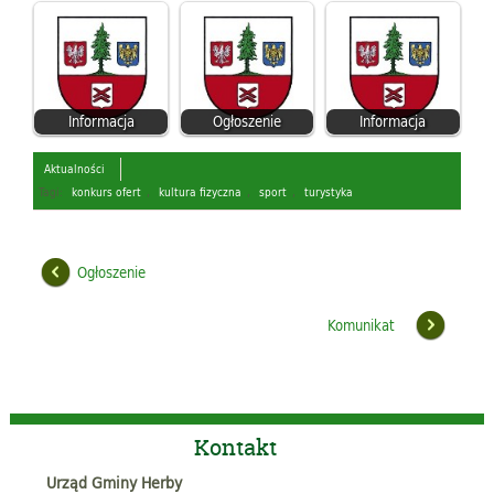
Informacja
Ogłoszenie
Informacja
Aktualności
Tagi:
konkurs ofert
,
kultura fizyczna
,
sport
,
turystyka
Ogłoszenie
Komunikat
Kontakt
Urząd Gminy Herby