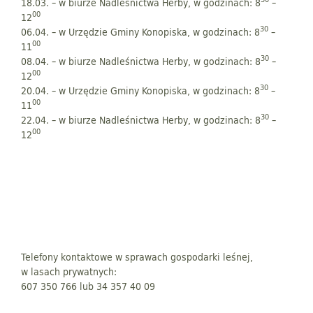
18.03. – w biurze Nadleśnictwa Herby, w godzinach: 8
–
00
12
30
06.04. – w Urzędzie Gminy Konopiska, w godzinach: 8
–
00
11
30
08.04. – w biurze Nadleśnictwa Herby, w godzinach: 8
–
00
12
30
20.04. – w Urzędzie Gminy Konopiska, w godzinach: 8
–
00
11
30
22.04. – w biurze Nadleśnictwa Herby, w godzinach: 8
–
00
12
Telefony kontaktowe w sprawach gospodarki leśnej,
w lasach prywatnych:
607 350 766 lub 34 357 40 09