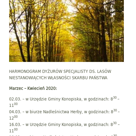
HARMONOGRAM DYŻURÓW SPECJALISTY DS. LASÓW
NIESTANOWIĄCYCH WŁASNOŚCI SKARBU PAŃSTWA
Marzec – Kwiecień 2020:
30
02.03. – w Urzędzie Gminy Konopiska, w godzinach: 8
–
00
11
30
04.03. – w biurze Nadleśnictwa Herby, w godzinach: 8
–
00
12
30
16.03. – w Urzędzie Gminy Konopiska, w godzinach: 8
–
00
11
30