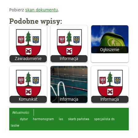
Pobierz
skan dokumentu
.
Podobne wpisy:
Ogłoszenie
Zawiadomienie
Informacja
Komunikat
Informacja
Informacja
Aktualności
Tagi:
dyżur
,
harmonogram
,
las
,
skarb państwa
,
specjalista ds
lasów