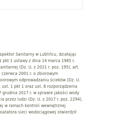
pektor Sanitarny w Lublińcu, działając
 1 pkt 1 ustawy z dnia 14 marca 1985 r.
nitarnej (Dz. U. z 2021 r. poz. 195), art.
7 czerwca 2001 r. o zbiorowym
biorowym odprowadzaniu ścieków (Dz. U.
1 ust. 1 pkt 1 oraz ust. 8 rozporządzenia
7 grudnia 2017 r. w sprawie jakości wody
a przez ludzi (Dz. U. z 2017 r. poz. 2294),
ej w ramach kontroli wewnętrznej
oatatora sieci wodociągowej stwierdził