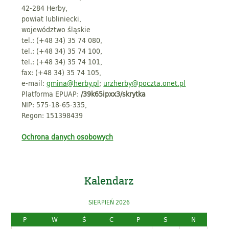
42-284 Herby,
powiat lubliniecki,
województwo śląskie
tel.: (+48 34) 35 74 080,
tel.: (+48 34) 35 74 100,
tel.: (+48 34) 35 74 101,
fax: (+48 34) 35 74 105,
e-mail:
gmina@herby.pl
;
urzherby@poczta.onet.pl
Platforma EPUAP:
/39k65ipxx3/skrytka
NIP: 575-18-65-335,
Regon: 151398439
Ochrona danych osobowych
Kalendarz
SIERPIEŃ 2026
P
W
Ś
C
P
S
N