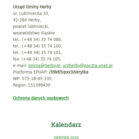
Urząd Gminy Herby
ul. Lubliniecka 33,
42-284 Herby,
powiat lubliniecki,
województwo śląskie
tel.: (+48 34) 35 74 080,
tel.: (+48 34) 35 74 100,
tel.: (+48 34) 35 74 101,
fax: (+48 34) 35 74 105,
e-mail:
gmina@herby.pl
;
urzherby@poczta.onet.pl
Platforma EPUAP:
/39k65ipxx3/skrytka
NIP: 575-18-65-335,
Regon: 151398439
Ochrona danych osobowych
Kalendarz
SIERPIEŃ 2026