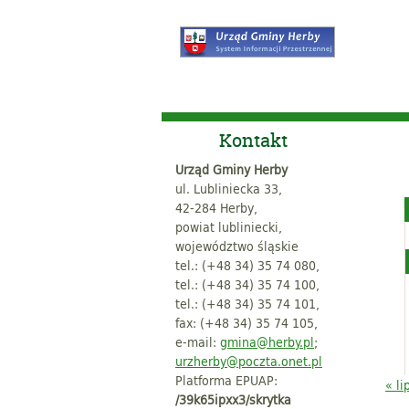
Kontakt
Urząd Gminy Herby
ul. Lubliniecka 33,
42-284 Herby,
powiat lubliniecki,
województwo śląskie
tel.: (+48 34) 35 74 080,
tel.: (+48 34) 35 74 100,
tel.: (+48 34) 35 74 101,
fax: (+48 34) 35 74 105,
e-mail:
gmina@herby.pl
;
urzherby@poczta.onet.pl
Platforma EPUAP:
« li
/39k65ipxx3/skrytka