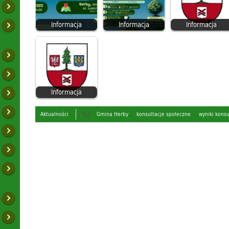
Informacja
Informacja
Informacja
Informacja
Aktualności
Tagi:
Gmina Herby
,
konsultacje społeczne
,
wyniki konsu