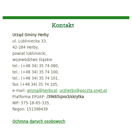
Kontakt
Urząd Gminy Herby
ul. Lubliniecka 33,
42-284 Herby,
powiat lubliniecki,
województwo śląskie
tel.: (+48 34) 35 74 080,
tel.: (+48 34) 35 74 100,
tel.: (+48 34) 35 74 101,
fax: (+48 34) 35 74 105,
e-mail:
gmina@herby.pl
;
urzherby@poczta.onet.pl
Platforma EPUAP:
/39k65ipxx3/skrytka
NIP: 575-18-65-335,
Regon: 151398439
Ochrona danych osobowych