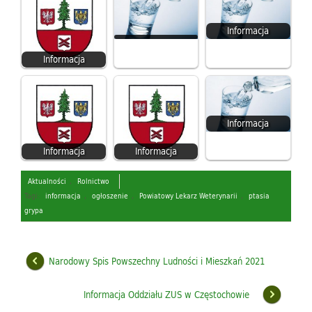
Informacja
Informacja
Informacja
Informacja
Informacja
Aktualności
,
Rolnictwo
Tagi:
informacja
,
ogłoszenie
,
Powiatowy Lekarz Weterynarii
,
ptasia
grypa
Narodowy Spis Powszechny Ludności i Mieszkań 2021
Informacja Oddziału ZUS w Częstochowie