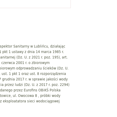
pektor Sanitarny w Lublińcu, działając
 1 pkt 1 ustawy z dnia 14 marca 1985 r.
nitarnej (Dz. U. z 2021 r. poz. 195), art.
7 czerwca 2001 r. o zbiorowym
biorowym odprowadzaniu ścieków (Dz. U.
1 ust. 1 pkt 1 oraz ust. 8 rozporządzenia
7 grudnia 2017 r. w sprawie jakości wody
a przez ludzi (Dz. U. z 2017 r. poz. 2294)
ydanego przez Eurofins OBiKŚ Polska
atowice, ul. Owocowa 8 , próbki wody
z eksploatatora sieci wodociągowej