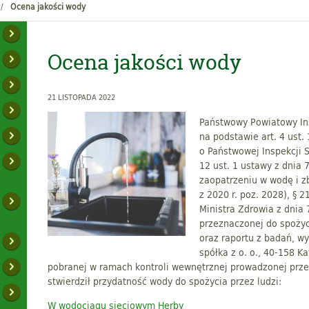
Ocena jakości wody
Ocena jakości wody
21 LISTOPADA 2022
Państwowy Powiatowy Ins
na podstawie art. 4 ust.
o Państwowej Inspekcji Sa
12 ust. 1 ustawy z dnia 
zaopatrzeniu w wodę i z
z 2020 r. poz. 2028), § 2
Ministra Zdrowia z dnia 
przeznaczonej do spożyci
oraz raportu z badań, w
spółka z o. o., 40-158 K
pobranej w ramach kontroli wewnętrznej prowadzonej prze
stwierdził przydatność wody do spożycia przez ludzi:
W wodociągu sieciowym Herby