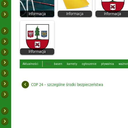
Informacja
Informacja
Informacja
Informacja
Aktualności
Tagi:
basen
,
karnety
,
ogłoszenie
,
pływalnia
,
ważno
COP 24 – szczególne środki bezpieczeństwa