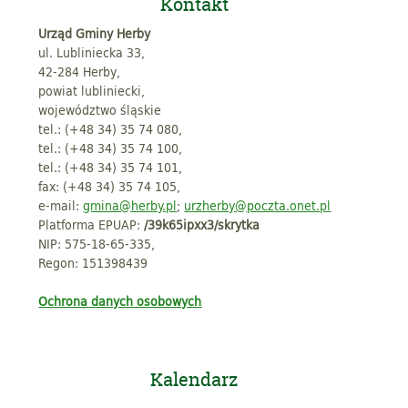
Kontakt
Urząd Gminy Herby
ul. Lubliniecka 33,
42-284 Herby,
powiat lubliniecki,
województwo śląskie
tel.: (+48 34) 35 74 080,
tel.: (+48 34) 35 74 100,
tel.: (+48 34) 35 74 101,
fax: (+48 34) 35 74 105,
e-mail:
gmina@herby.pl
;
urzherby@poczta.onet.pl
Platforma EPUAP:
/39k65ipxx3/skrytka
NIP: 575-18-65-335,
Regon: 151398439
Ochrona danych osobowych
Kalendarz