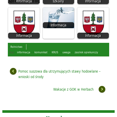
Informacja
szkolny
Informacja
Informacja
Informacja
Informacja
Rolnictwo
Tagi:
informacja
,
komunikat
,
KRUS
,
uwaga
,
zasilek opiekunczy
Pomoc suszowa dla utrzymujących stawy hodowlane –
wnioski od środy
Wakacje z GOK w Herbach