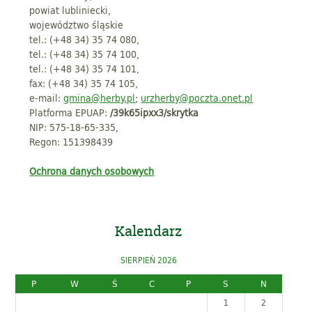
powiat lubliniecki,
województwo śląskie
tel.: (+48 34) 35 74 080,
tel.: (+48 34) 35 74 100,
tel.: (+48 34) 35 74 101,
fax: (+48 34) 35 74 105,
e-mail:
gmina@herby.pl
;
urzherby@poczta.onet.pl
Platforma EPUAP:
/39k65ipxx3/skrytka
NIP: 575-18-65-335,
Regon: 151398439
Ochrona danych osobowych
Kalendarz
SIERPIEŃ 2026
P
W
Ś
C
P
S
N
1
2