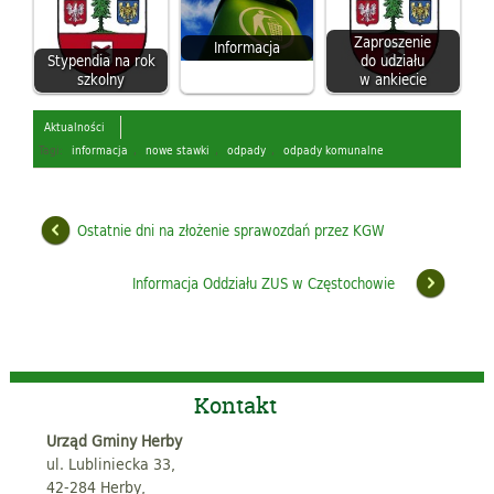
Zaproszenie
Informacja
Stypendia na rok
do udziału
szkolny
w ankiecie
Aktualności
Tagi:
informacja
,
nowe stawki
,
odpady
,
odpady komunalne
Ostatnie dni na złożenie sprawozdań przez KGW
Informacja Oddziału ZUS w Częstochowie
Kontakt
Urząd Gminy Herby
ul. Lubliniecka 33,
42-284 Herby,